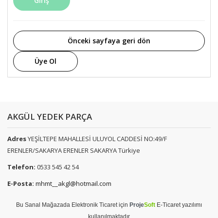
Giriş
Önceki sayfaya geri dön
Üye Ol
AKGÜL YEDEK PARÇA
Adres
YEŞİLTEPE MAHALLESİ ULUYOL CADDESİ NO:49/F
ERENLER/SAKARYA ERENLER SAKARYA Türkiye
Telefon:
0533 545 42 54
E-Posta:
mhmt__akgl@hotmail.com
Bu
Sanal Mağaza
da
Elektronik Ticaret
için
Proje
Soft
E-Ticaret
yazılımı
kullanılmaktadır