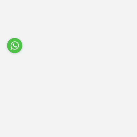
Ücretsiz Kargo
5000₺ ve Üzeri Alışverişlerinizde
Kaporta Ürünleri Hariç
Güvenli Ödeme