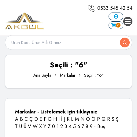
0533 545 42 54
0
Seçili : "6"
Ana Sayfa
Markalar
Seçili : "6"
Markalar - Listelemek için tıklayınız
A
B
C
Ç
D
E
F
G
H
I
İ
J
K
L
M
N
O
Ö
P
Q
R
S
Ş
T
U
Ü
V
W
X
Y
Z
0
1
2
3
4
5
6
7
8
9
-
Boş