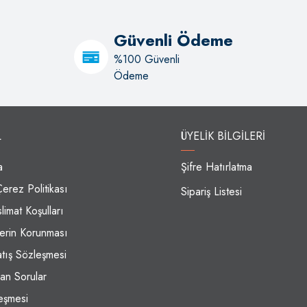
Güvenli Ödeme
%100 Güvenli
Ödeme
L
ÜYELIK BILGILERI
a
Şifre Hatırlatma
Çerez Politikası
Sipariş Listesi
limat Koşulları
ilerin Korunması
atış Sözleşmesi
an Sorular
eşmesi