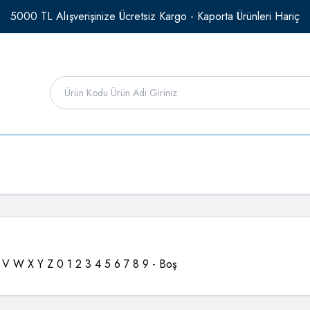
5000 TL Alışverişinize Ücretsiz Kargo - Kaporta Ürünleri Hariç
V
W
X
Y
Z
0
1
2
3
4
5
6
7
8
9
-
Boş