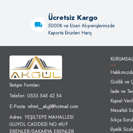
Ücretsiz Kargo
5000₺ ve Üzeri Alışverişlerinizde
Kaporta Ürünleri Hariç
KURUMSA
Hakkımızd
Gizlilik ve 
İletişim Formları
İade ve Tes
Telefon: 0533 545 42 54
Kişisel Ver
E-Posta:
mhmt__akgl@hotmail.com
Mesafeli S
Adres: YEŞİLTEPE MAHALLESİ
Sıkça Sorul
ULUYOL CADDESİ NO:49/F
Üyelik Sözl
ERENLER/SAKARYA ERENLER