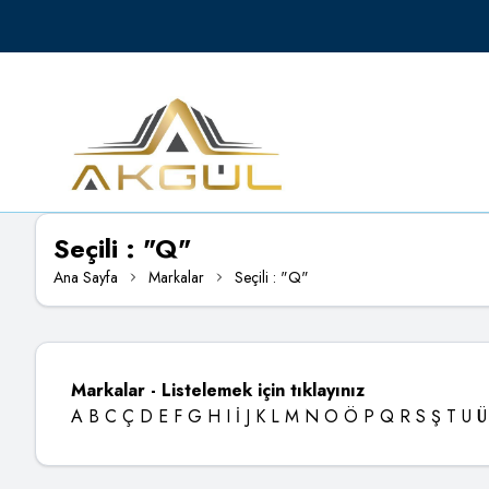
Seçili : "Q"
Ana Sayfa
Markalar
Seçili : "Q"
Markalar - Listelemek için tıklayınız
A
B
C
Ç
D
E
F
G
H
I
İ
J
K
L
M
N
O
Ö
P
Q
R
S
Ş
T
U
Ü