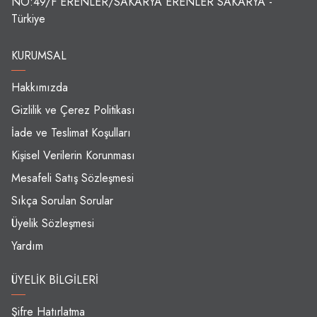
NO:49/F ERENLER/SAKARYA ERENLER SAKARYA -
Türkiye
KURUMSAL
Hakkımızda
Gizlilik ve Çerez Politikası
İade ve Teslimat Koşulları
Kişisel Verilerin Korunması
Mesafeli Satış Sözleşmesi
Sıkça Sorulan Sorular
Üyelik Sözleşmesi
Yardım
ÜYELIK BILGILERI
Şifre Hatırlatma